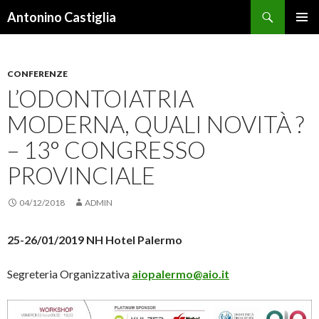
Cerca
Antonino Castiglia
VAI
MENU
AL
PRINCI
CONTENUTO
CONFERENZE
L’ODONTOIATRIA
MODERNA, QUALI NOVITÀ ?
– 13° CONGRESSO
PROVINCIALE
04/12/2018
ADMIN
25-26/01/2019 NH Hotel Palermo
Segreteria Organizzativa
aiopalermo@aio.it