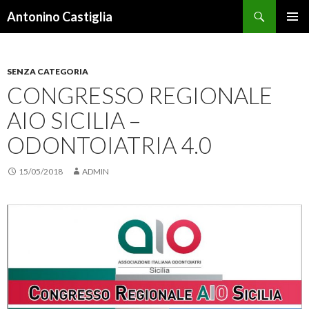
Cerca
Antonino Castiglia
VAI
MENU
AL
PRINCI
CONTENUTO
SENZA CATEGORIA
CONGRESSO REGIONALE
AIO SICILIA –
ODONTOIATRIA 4.0
15/05/2018
ADMIN