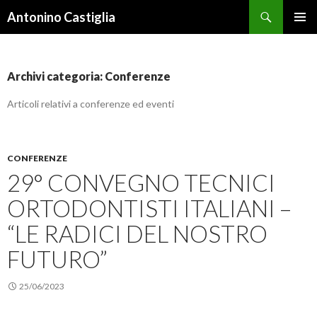
Cerca
Antonino Castiglia
VAI
MENU
AL
PRINCI
CONTENUTO
Archivi categoria: Conferenze
Articoli relativi a conferenze ed eventi
CONFERENZE
29° CONVEGNO TECNICI
ORTODONTISTI ITALIANI –
“LE RADICI DEL NOSTRO
FUTURO”
25/06/2023