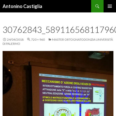
Cerca
Antonino Castiglia
VAI
MENU
AL
PRINCI
CONTENUTO
30762843_58911656811796
24/04/2018
720 × 960
MASTER ORTOGNATODONZIA UNIVERSITÀ
DI PALERMO