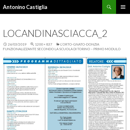
Cerca
Antonino Castiglia
VAI
MENU
AL
PRINCI
CONTENUTO
LOCANDINASCIACCA_2
26/03/2019
1200 × 837
L’ORTO-GNATO-DONZIA
FUNZIONALIZZANTE SECONDO LA SCUOLA DI TORINO – PRIMO MODULO